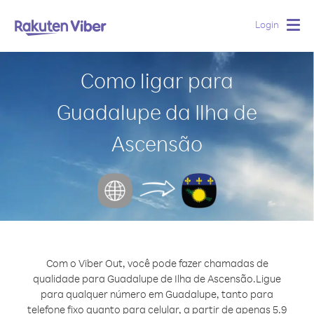
Login
Togg
navig
Como ligar para
Guadalupe da Ilha de
Ascensão
Com o Viber Out, você pode fazer chamadas de
qualidade para Guadalupe de Ilha de Ascensão.
Ligue
para qualquer número em Guadalupe, tanto para
telefone fixo quanto para celular, a partir de apenas 5.9