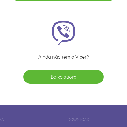
Ainda não tem o Viber?
Baixe agora
SA
DOWNLOAD