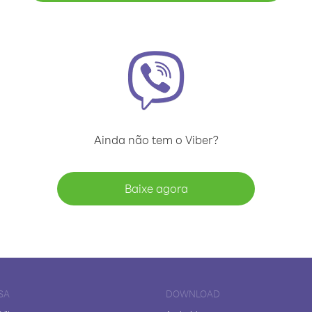
Ainda não tem o Viber?
Baixe agora
SA
DOWNLOAD