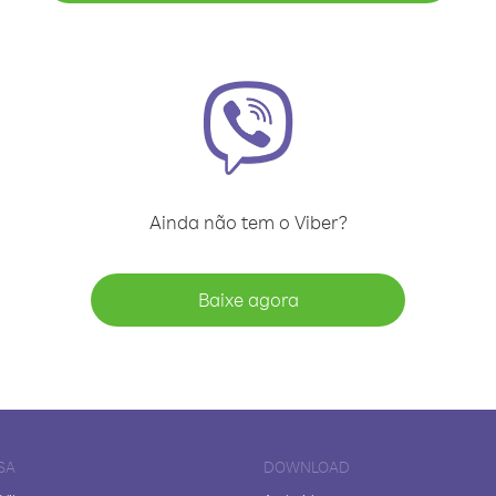
Ainda não tem o Viber?
Baixe agora
SA
DOWNLOAD