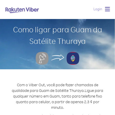
Login
Togg
navig
Como ligar para Guam da
Satélite Thuraya
Com o Viber Out, você pode fazer chamadas de
qualidade para Guam de Satélite Thuraya.
Ligue para
qualquer número em Guam, tanto para telefone fixo
quanto para celular, a partir de apenas 2.3 ¢ por
minuto.