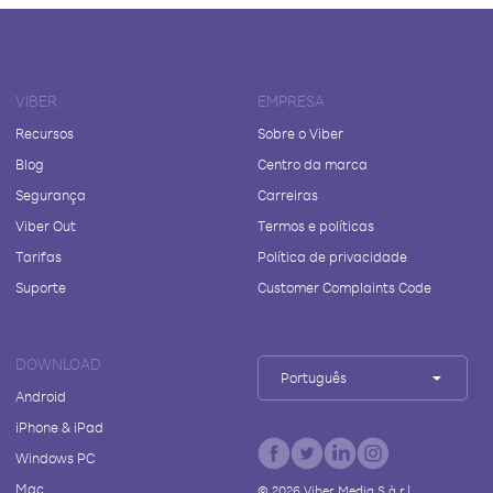
VIBER
EMPRESA
Recursos
Sobre o Viber
Blog
Centro da marca
Segurança
Carreiras
Viber Out
Termos e políticas
Tarifas
Política de privacidade
Suporte
Customer Complaints Code
DOWNLOAD
Português
Android
iPhone & iPad
Windows PC
Mac
©
2026
Viber Media S.à r.l.