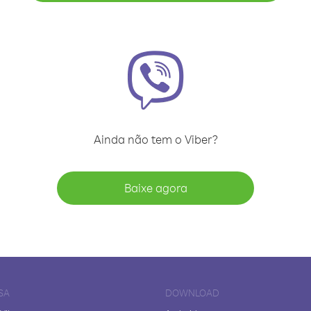
Ainda não tem o Viber?
Baixe agora
SA
DOWNLOAD