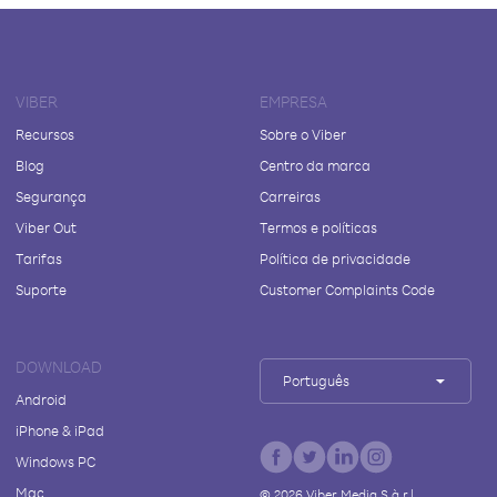
VIBER
EMPRESA
Recursos
Sobre o Viber
Blog
Centro da marca
Segurança
Carreiras
Viber Out
Termos e políticas
Tarifas
Política de privacidade
Suporte
Customer Complaints Code
DOWNLOAD
Português
Android
iPhone & iPad
Windows PC
Mac
©
2026
Viber Media S.à r.l.