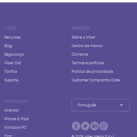
VIBER
EMPRESA
Recursos
Sobre o Viber
Blog
Centro da marca
Segurança
Carreiras
Viber Out
Termos e políticas
Tarifas
Política de privacidade
Suporte
Customer Complaints Code
DOWNLOAD
Português
Android
iPhone & iPad
Windows PC
Mac
©
2026
Viber Media S.à r.l.