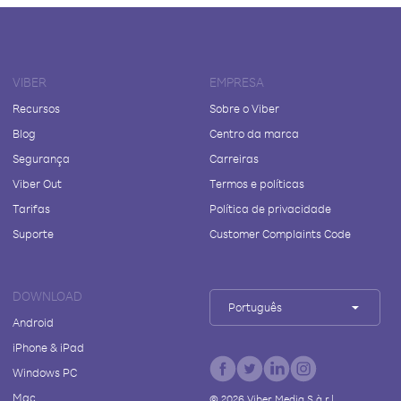
VIBER
EMPRESA
Recursos
Sobre o Viber
Blog
Centro da marca
Segurança
Carreiras
Viber Out
Termos e políticas
Tarifas
Política de privacidade
Suporte
Customer Complaints Code
DOWNLOAD
Português
Android
iPhone & iPad
Windows PC
Mac
©
2026
Viber Media S.à r.l.