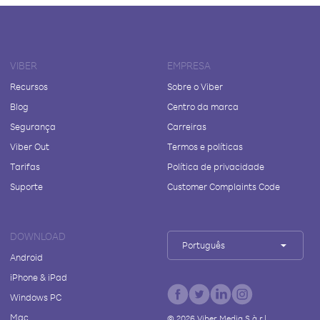
VIBER
EMPRESA
Recursos
Sobre o Viber
Blog
Centro da marca
Segurança
Carreiras
Viber Out
Termos e políticas
Tarifas
Política de privacidade
Suporte
Customer Complaints Code
DOWNLOAD
Português
Android
iPhone & iPad
Windows PC
Mac
©
2026
Viber Media S.à r.l.