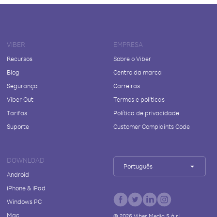
VIBER
EMPRESA
Recursos
Sobre o Viber
Blog
Centro da marca
Segurança
Carreiras
Viber Out
Termos e políticas
Tarifas
Política de privacidade
Suporte
Customer Complaints Code
DOWNLOAD
Português
Android
iPhone & iPad
Windows PC
Mac
©
2026
Viber Media S.à r.l.