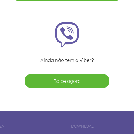
Ainda não tem o Viber?
Baixe agora
SA
DOWNLOAD