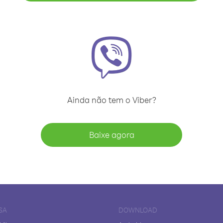
Ainda não tem o Viber?
Baixe agora
SA
DOWNLOAD