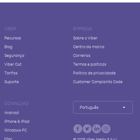
VIBER
EMPRESA
Recursos
Sobre o Viber
Blog
Centro da marca
Segurança
Carreiras
Viber Out
Termos e políticas
Tarifas
Política de privacidade
Suporte
Customer Complaints Code
DOWNLOAD
Português
Android
iPhone & iPad
Windows PC
Mac
©
2026
Viber Media S.à r.l.