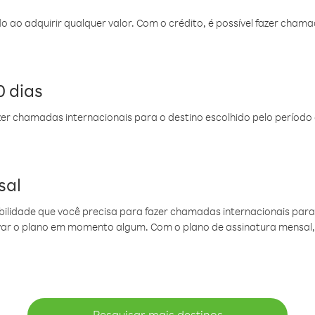
do ao adquirir qualquer valor. Com o crédito, é possível fazer ch
 dias
er chamadas internacionais para o destino escolhido pelo período 
sal
ibilidade que você precisa para fazer chamadas internacionais para 
ovar o plano em momento algum. Com o plano de assinatura mensal
Pesquisar mais destinos