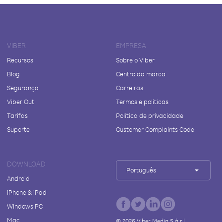
VIBER
EMPRESA
Recursos
Sobre o Viber
Blog
Centro da marca
Segurança
Carreiras
Viber Out
Termos e políticas
Tarifas
Política de privacidade
Suporte
Customer Complaints Code
DOWNLOAD
Português
Android
iPhone & iPad
Windows PC
Mac
©
2026
Viber Media S.à r.l.