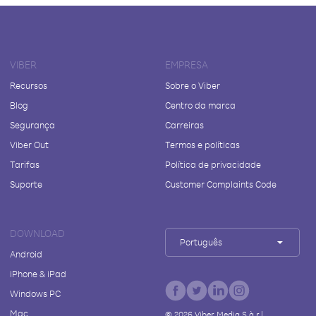
VIBER
EMPRESA
Recursos
Sobre o Viber
Blog
Centro da marca
Segurança
Carreiras
Viber Out
Termos e políticas
Tarifas
Política de privacidade
Suporte
Customer Complaints Code
DOWNLOAD
Português
Android
iPhone & iPad
Windows PC
Mac
©
2026
Viber Media S.à r.l.