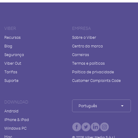
VIBER
EMPRESA
Recursos
Sobre o Viber
Blog
Centro da marca
Segurança
Carreiras
Viber Out
Termos e políticas
Tarifas
Política de privacidade
Suporte
Customer Complaints Code
DOWNLOAD
Português
Android
iPhone & iPad
Windows PC
Mac
©
2026
Viber Media S.à r.l.