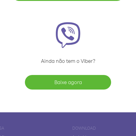
Ainda não tem o Viber?
Baixe agora
SA
DOWNLOAD