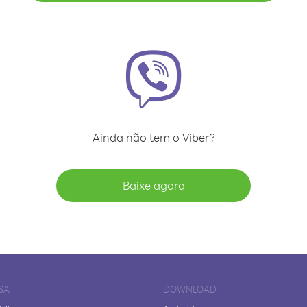
Ainda não tem o Viber?
Baixe agora
SA
DOWNLOAD