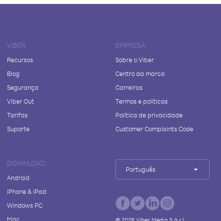
VIBER
EMPRESA
Recursos
Sobre o Viber
Blog
Centro da marca
Segurança
Carreiras
Viber Out
Termos e políticas
Tarifas
Política de privacidade
Suporte
Customer Complaints Code
DOWNLOAD
Português
Android
iPhone & iPad
Windows PC
Mac
©
2026
Viber Media S.à r.l.