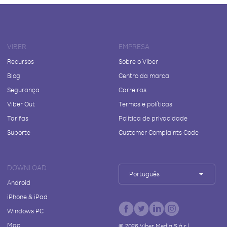
VIBER
EMPRESA
Recursos
Sobre o Viber
Blog
Centro da marca
Segurança
Carreiras
Viber Out
Termos e políticas
Tarifas
Política de privacidade
Suporte
Customer Complaints Code
DOWNLOAD
Português
Android
iPhone & iPad
Windows PC
Mac
©
2026
Viber Media S.à r.l.