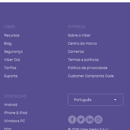
VIBER
EMPRESA
Recursos
Sobre o Viber
Blog
Centro da marca
Segurança
Carreiras
Viber Out
Termos e políticas
Tarifas
Política de privacidade
Suporte
Customer Complaints Code
DOWNLOAD
Português
Android
iPhone & iPad
Windows PC
Mac
©
2026
Viber Media S.à r.l.