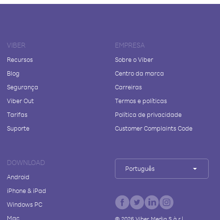
VIBER
EMPRESA
Recursos
Sobre o Viber
Blog
Centro da marca
Segurança
Carreiras
Viber Out
Termos e políticas
Tarifas
Política de privacidade
Suporte
Customer Complaints Code
DOWNLOAD
Português
Android
iPhone & iPad
Windows PC
Mac
©
2026
Viber Media S.à r.l.