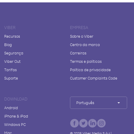
VIBER
EMPRESA
Recursos
Sobre o Viber
Blog
Centro da marca
Segurança
Carreiras
Viber Out
Termos e políticas
Tarifas
Política de privacidade
Suporte
Customer Complaints Code
DOWNLOAD
Português
Android
iPhone & iPad
Windows PC
Mac
©
2026
Viber Media S.à r.l.