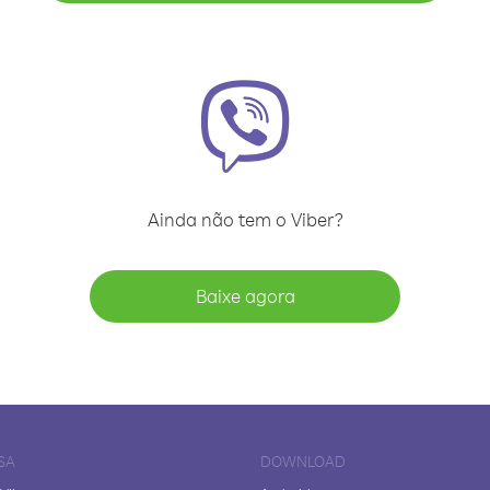
Ainda não tem o Viber?
Baixe agora
SA
DOWNLOAD