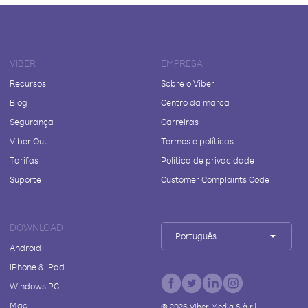
VIBER
EMPRESA
Recursos
Sobre o Viber
Blog
Centro da marca
Segurança
Carreiras
Viber Out
Termos e políticas
Tarifas
Política de privacidade
Suporte
Customer Complaints Code
DOWNLOAD
Português
Android
iPhone & iPad
Windows PC
Mac
©
2026
Viber Media S.à r.l.