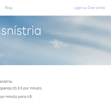
Blog
Login
ou
Criar conta
snístria
nístria.
 apenas 20.3 ¢ por minuto.
or minuto para Irã.