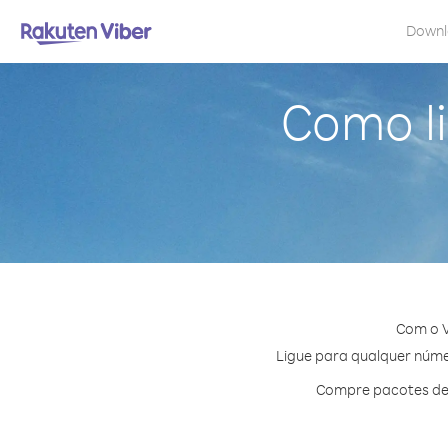
Down
Como li
Com o V
Ligue para qualquer númer
Compre pacotes de 