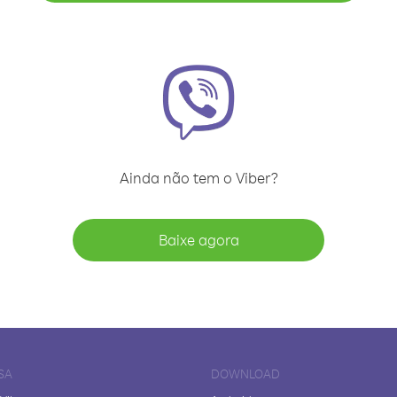
Ainda não tem o Viber?
Baixe agora
SA
DOWNLOAD