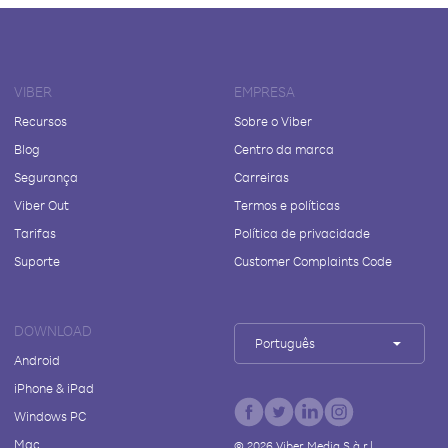
VIBER
EMPRESA
Recursos
Sobre o Viber
Blog
Centro da marca
Segurança
Carreiras
Viber Out
Termos e políticas
Tarifas
Política de privacidade
Suporte
Customer Complaints Code
DOWNLOAD
Português
Android
iPhone & iPad
Windows PC
Mac
©
2026
Viber Media S.à r.l.