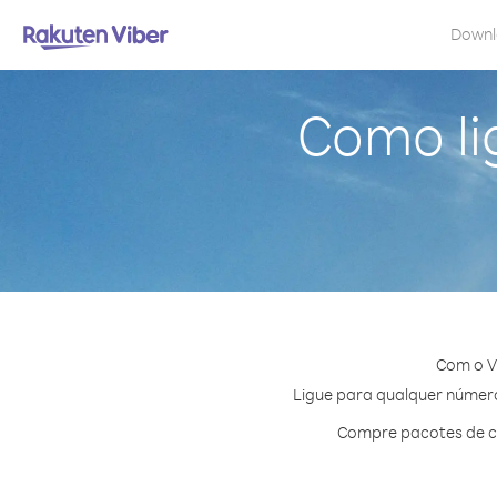
Down
Como li
Com o V
Ligue para qualquer número 
Compre pacotes de cr