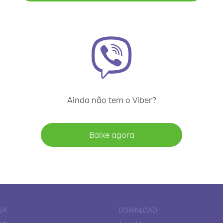
Ainda não tem o Viber?
Baixe agora
SA
DOWNLOAD