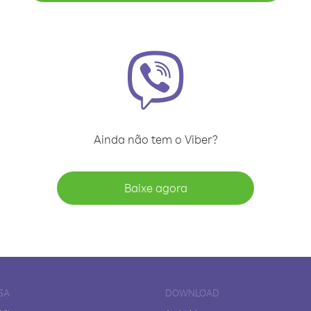
Ainda não tem o Viber?
Baixe agora
SA
DOWNLOAD