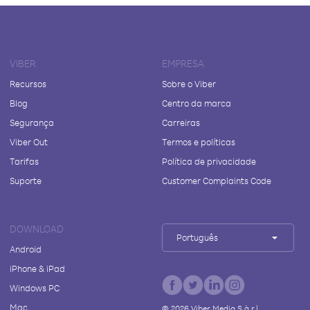
VIBER
EMPRESA
Recursos
Sobre o Viber
Blog
Centro da marca
Segurança
Carreiras
Viber Out
Termos e políticas
Tarifas
Política de privacidade
Suporte
Customer Complaints Code
DOWNLOAD
Português
Android
iPhone & iPad
Windows PC
Mac
©
2026
Viber Media S.à r.l.