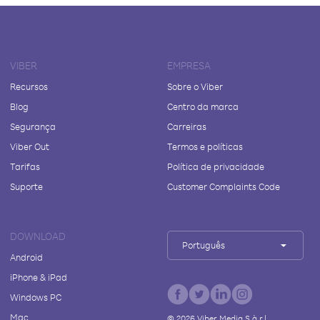
VIBER
EMPRESA
Recursos
Sobre o Viber
Blog
Centro da marca
Segurança
Carreiras
Viber Out
Termos e políticas
Tarifas
Política de privacidade
Suporte
Customer Complaints Code
DOWNLOAD
Português
Android
iPhone & iPad
Windows PC
Mac
©
2026
Viber Media S.à r.l.