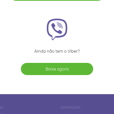
Ainda não tem o Viber?
Baixe agora
SA
DOWNLOAD