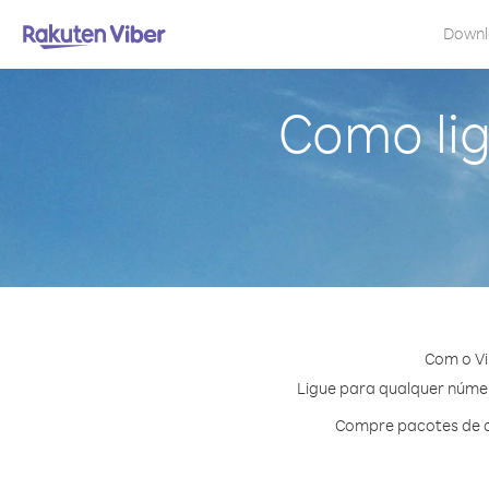
Down
Como lig
Com o Vi
Ligue para qualquer número
Compre pacotes de cr