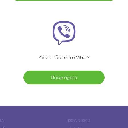
Ainda não tem o Viber?
Baixe agora
SA
DOWNLOAD