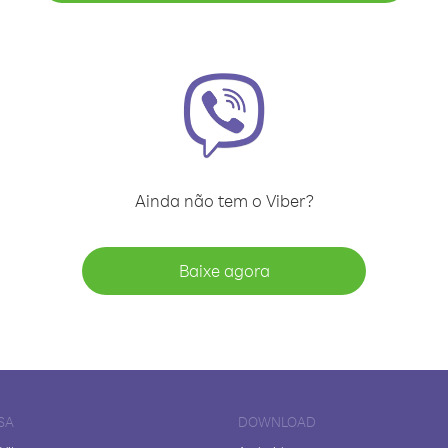
Ainda não tem o Viber?
Baixe agora
SA
DOWNLOAD