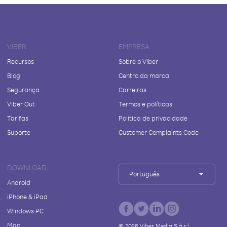
VIBER
EMPRESA
Recursos
Sobre o Viber
Blog
Centro da marca
Segurança
Carreiras
Viber Out
Termos e políticas
Tarifas
Política de privacidade
Suporte
Customer Complaints Code
DOWNLOAD
Português
Android
iPhone & iPad
Windows PC
Mac
©
2026
Viber Media S.à r.l.