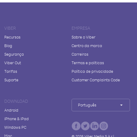
VIBER
EMPRESA
Recursos
Sobre o Viber
Blog
Centro da marca
Segurança
Carreiras
Viber Out
Termos e políticas
Tarifas
Política de privacidade
Suporte
Customer Complaints Code
DOWNLOAD
Português
Android
iPhone & iPad
Windows PC
Mac
©
2026
Viber Media S.à r.l.