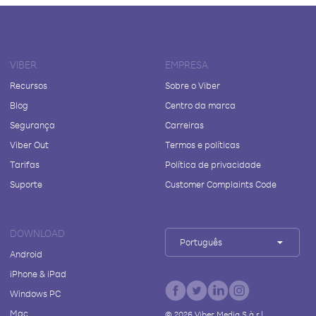
VIBER
EMPRESA
Recursos
Sobre o Viber
Blog
Centro da marca
Segurança
Carreiras
Viber Out
Termos e políticas
Tarifas
Política de privacidade
Suporte
Customer Complaints Code
DOWNLOAD
Português
Android
iPhone & iPad
Windows PC
Mac
©
2026
Viber Media S.à r.l.