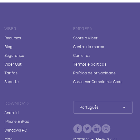
VIBER
EMPRESA
Recursos
Sobre o Viber
Blog
Centro da marca
Segurança
Carreiras
Viber Out
Termos e políticas
Tarifas
Política de privacidade
Suporte
Customer Complaints Code
DOWNLOAD
Português
Android
iPhone & iPad
Windows PC
Mac
©
2026
Viber Media S.à r.l.