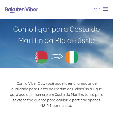
Login
Togg
navig
Como ligar para Costa do
Marfim da Bielorrússia
Com o Viber Out, você pode fazer chamadas de
qualidade para Costa do Marfim de Bielorrússia.
Ligue
para qualquer número em Costa do Marfim, tanto para
telefone fixo quanto para celular, a partir de apenas
48.0 ¢ por minuto.