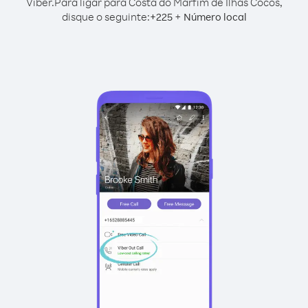
Viber.
Para ligar para Costa do Marfim de Ilhas Cocos,
disque o seguinte:
+
+
225
Número local