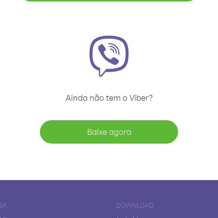
Ainda não tem o Viber?
Baixe agora
SA
DOWNLOAD