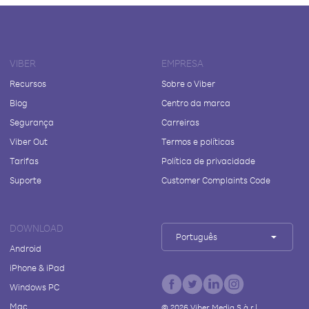
VIBER
EMPRESA
Recursos
Sobre o Viber
Blog
Centro da marca
Segurança
Carreiras
Viber Out
Termos e políticas
Tarifas
Política de privacidade
Suporte
Customer Complaints Code
DOWNLOAD
Português
Android
iPhone & iPad
Windows PC
Mac
©
2026
Viber Media S.à r.l.