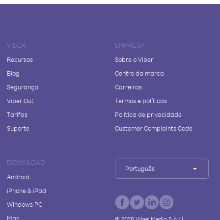
VIBER
EMPRESA
Recursos
Sobre o Viber
Blog
Centro da marca
Segurança
Carreiras
Viber Out
Termos e políticas
Tarifas
Política de privacidade
Suporte
Customer Complaints Code
DOWNLOAD
Português
Android
iPhone & iPad
Windows PC
Mac
©
2026
Viber Media S.à r.l.