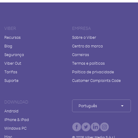
VIBER
EMPRESA
Recursos
Sobre o Viber
Blog
Centro da marca
Segurança
Carreiras
Viber Out
Termos e políticas
Tarifas
Política de privacidade
Suporte
Customer Complaints Code
DOWNLOAD
Português
Android
iPhone & iPad
Windows PC
Mac
©
2026
Viber Media S.à r.l.