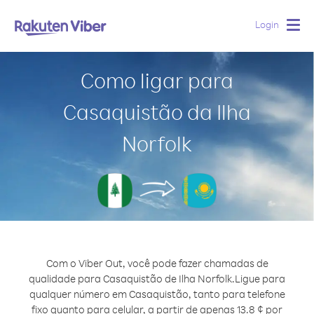
Login
Togg
navig
Como ligar para
Casaquistão da Ilha
Norfolk
Com o Viber Out, você pode fazer chamadas de
qualidade para Casaquistão de Ilha Norfolk.
Ligue para
qualquer número em Casaquistão, tanto para telefone
fixo quanto para celular, a partir de apenas 13.8 ¢ por