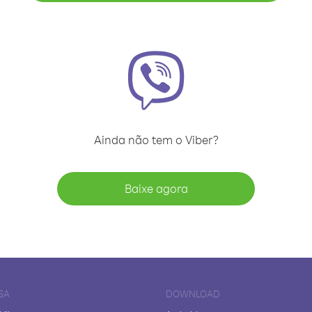
Ainda não tem o Viber?
Baixe agora
SA
DOWNLOAD