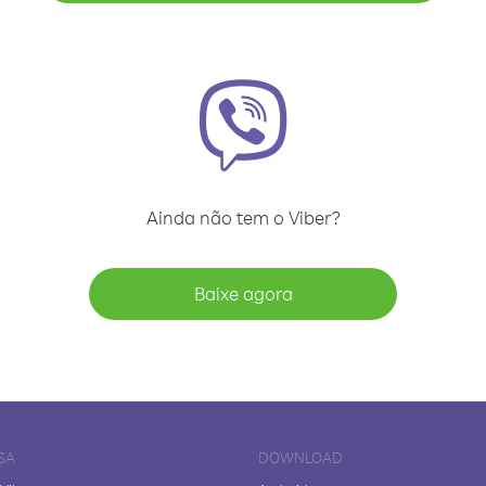
Ainda não tem o Viber?
Baixe agora
SA
DOWNLOAD